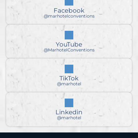
Facebook
@marhotelconventions
YouTube
@MarhotelConventions
TikTok
@marhotel
Linkedin
@marhotel