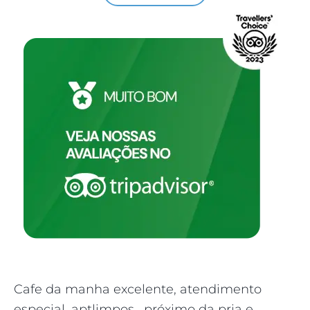
Cafe da manha excelente, atendimento
Qu
especial, aptlimpos , próximo da pria e
ma