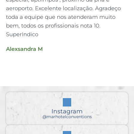
aeroporto. Excelente localização. Agradeço
co
toda a equipe que nos atenderam muito
b
bem, todos os profissionais nota 10.
la
SuperIndico
lo
Alexsandra M
ma
Instagram
@marhotelconventions