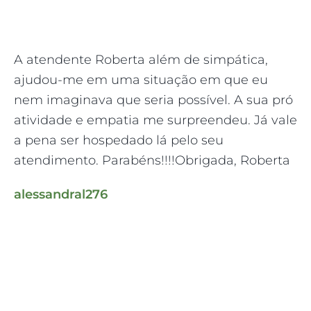
Pr
A atendente Roberta além de simpática,
mo
ajudou-me em uma situação em que eu
Au
nem imaginava que seria possível. A sua pró
e 
atividade e empatia me surpreendeu. Já vale
pr
a pena ser hospedado lá pelo seu
co
atendimento. Parabéns!!!!Obrigada, Roberta
pa
alessandral276
ta