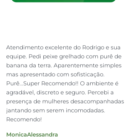
Atendimento excelente do Rodrigo e sua
H
equipe. Pedi peixe grelhado com purê de
fu
banana da terra. Aparentemente simples
lo
mas apresentado com sofisticação.
mu
Purê...Super Recomendo!! O ambiente é
Cr
agradável, discreto e seguro. Percebi a
at
presença de mulheres desacompanhadas
c
jantando sem serem incomodadas.
se
Recomendo!
Th
MonicaAlessandra