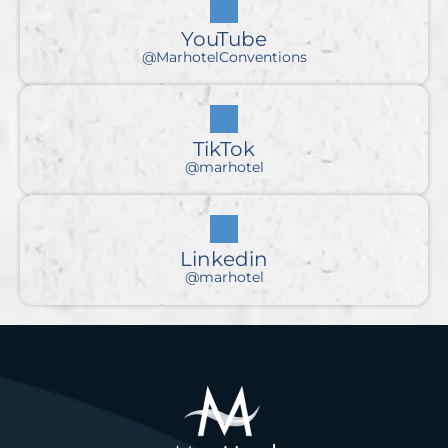
YouTube
@MarhotelConventions
TikTok
@marhotel
Linkedin
@marhotel