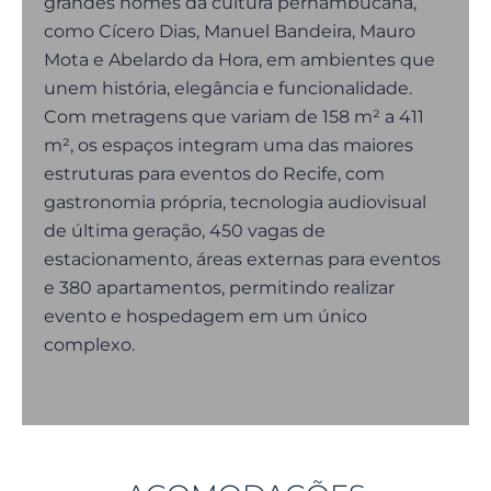
grandes nomes da cultura pernambucana,
como Cícero Dias, Manuel Bandeira, Mauro
Mota e Abelardo da Hora, em ambientes que
unem história, elegância e funcionalidade.
Com metragens que variam de 158 m² a 411
m², os espaços integram uma das maiores
estruturas para eventos do Recife, com
gastronomia própria, tecnologia audiovisual
de última geração, 450 vagas de
estacionamento, áreas externas para eventos
e 380 apartamentos, permitindo realizar
evento e hospedagem em um único
complexo.