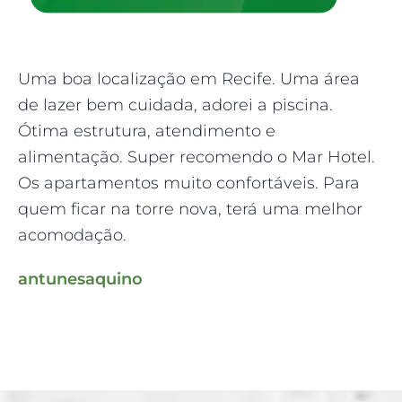
Uma boa localização em Recife. Uma área
Fo
de lazer bem cuidada, adorei a piscina.
8 
Ótima estrutura, atendimento e
sã
alimentação. Super recomendo o Mar Hotel.
ma
Os apartamentos muito confortáveis. Para
qu
quem ficar na torre nova, terá uma melhor
ap
acomodação.
se
antunesaquino